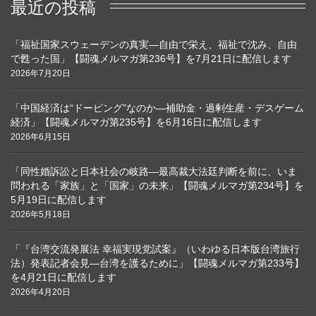
最近の投稿
「福祉国家スウェーデンの真実―自由で栄え、福祉で沈み、自由
で甦った国」【闘魂メルマガ第236号】を7月21日に配信します
2026年7月20日
「中国経済は“ドーピング”なのか―補助金・過剰生産・デスゲーム
経済」【闘魂メルマガ第235号】を6月16日に配信します
2026年6月15日
「同性婚訴訟と日本社会の岐路―最高裁大法廷判断を前に、いま
問われる「家族」と「国家」の未来」【闘魂メルマガ第234号】を
5月19日に配信します
2026年5月18日
「『台湾交流発展法 幸福実現党試案』（いわゆる日本版台湾旅行
法）発表記者会見―台湾を護るために」【闘魂メルマガ第233号】
を4月21日に配信します
2026年4月20日