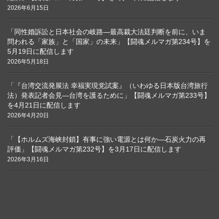
2026年6月15日
「同性婚訴訟と日本社会の岐路―最高裁大法廷判断を前に、いま
問われる「家族」と「国家」の未来」【闘魂メルマガ第234号】を
5月19日に配信します
2026年5月18日
「『台湾交流発展法 幸福実現党試案』（いわゆる日本版台湾旅行
法）発表記者会見―台湾を護るために」【闘魂メルマガ第233号】
を4月21日に配信します
2026年4月20日
「【ホルムズ海峡封鎖】有事に強い電源とは何か―石炭火力の再
評価」【闘魂メルマガ第232号】を3月17日に配信します
2026年3月16日