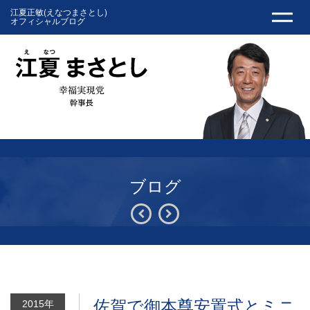
江夏正敏(えなつまさとし)
オフィシャルブログ
ブログ
佐賀で御本尊安置式とミニ
2015年