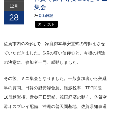
集会
12月
28
活動日記
ポスト
佐賀市内のS様宅で、家庭御本尊安置式の導師をさせ
ていただきました。S様の尊い信仰心と、今後の精進
の決意に、参加者一同、感動しました。
その後、ミニ集会となりました。一般参加者から矢継
早の質問。日韓の慰安婦合意、軽減税率、TPP問題、
18歳選挙権、衆参同日選挙、韓国経済の動向、佐賀空
港オスプレイ配備、沖縄の普天間基地、佐賀県知事選