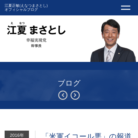
江夏正敏(えなつまさとし)
オフィシャルブログ
ブログ
「米軍イコール悪」の報道
2016年