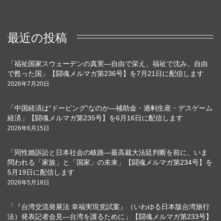
最近の投稿
「福祉国家スウェーデンの真実―自由で栄え、福祉で沈み、自由
で甦った国」【闘魂メルマガ第236号】を7月21日に配信します
2026年7月20日
「中国経済は“ドーピング”なのか―補助金・過剰生産・デスゲーム
経済」【闘魂メルマガ第235号】を6月16日に配信します
2026年6月15日
「同性婚訴訟と日本社会の岐路―最高裁大法廷判断を前に、いま
問われる「家族」と「国家」の未来」【闘魂メルマガ第234号】を
5月19日に配信します
2026年5月18日
「『台湾交流発展法 幸福実現党試案』（いわゆる日本版台湾旅行
法）発表記者会見―台湾を護るために」【闘魂メルマガ第233号】