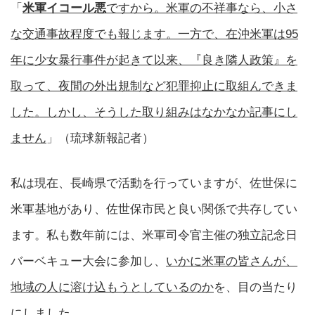
「
米軍イコール悪
ですから。米軍の不祥事なら、小さ
な交通事故程度でも報じます。一方で、在沖米軍は95
年に少女暴行事件が起きて以来、『良き隣人政策』を
取って、夜間の外出規制など犯罪抑止に取組んできま
した。しかし、そうした取り組みはなかなか記事にし
ません
」（琉球新報記者）
私は現在、長崎県で活動を行っていますが、佐世保に
米軍基地があり、佐世保市民と良い関係で共存してい
ます。私も数年前には、米軍司令官主催の独立記念日
バーベキュー大会に参加し、
いかに米軍の皆さんが、
地域の人に溶け込もうとしているのか
を、目の当たり
にしました。