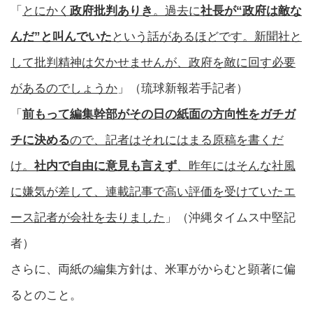
「
とにかく
政府批判ありき
。過去に
社長が“政府は敵な
んだ”と叫んでいた
という話があるほどです。新聞社と
して批判精神は欠かせませんが、政府を敵に回す必要
があるのでしょうか
」（琉球新報若手記者）
「
前もって編集幹部がその日の紙面の方向性をガチガ
チに決める
ので、記者はそれにはまる原稿を書くだ
け。
社内で自由に意見も言えず
、昨年にはそんな社風
に嫌気が差して、連載記事で高い評価を受けていたエ
ース記者が会社を去りました
」（沖縄タイムス中堅記
者）
さらに、両紙の編集方針は、米軍がからむと顕著に偏
るとのこと。