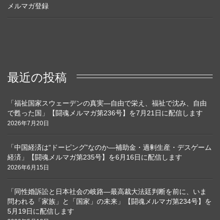
メルマガ登録
最近の投稿
「福祉国家スウェーデンの真実―自由で栄え、福祉で沈み、自由
で甦った国」【闘魂メルマガ第236号】を7月21日に配信します
2026年7月20日
「中国経済は“ドーピング”なのか―補助金・過剰生産・デスゲーム
経済」【闘魂メルマガ第235号】を6月16日に配信します
2026年6月15日
「同性婚訴訟と日本社会の岐路―最高裁大法廷判断を前に、いま
問われる「家族」と「国家」の未来」【闘魂メルマガ第234号】を
5月19日に配信します