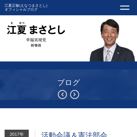
江夏正敏(えなつまさとし)
オフィシャルブログ
ブログ
活動会議＆憲法部会
2017年