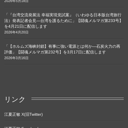
2026年5月18日
「『台湾交流発展法 幸福実現党試案』（いわゆる日本版台湾旅行
法）発表記者会見―台湾を護るために」【闘魂メルマガ第233号】
を4月21日に配信します
2026年4月20日
「【ホルムズ海峡封鎖】有事に強い電源とは何か―石炭火力の再
評価」【闘魂メルマガ第232号】を3月17日に配信します
2026年3月16日
リンク
江夏正敏 X(旧Twitter)