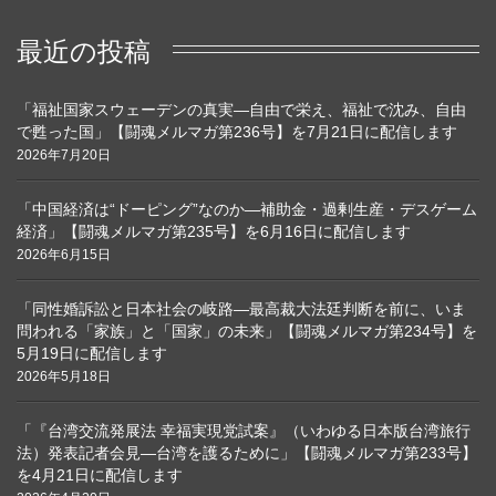
最近の投稿
「福祉国家スウェーデンの真実―自由で栄え、福祉で沈み、自由
で甦った国」【闘魂メルマガ第236号】を7月21日に配信します
2026年7月20日
「中国経済は“ドーピング”なのか―補助金・過剰生産・デスゲーム
経済」【闘魂メルマガ第235号】を6月16日に配信します
2026年6月15日
「同性婚訴訟と日本社会の岐路―最高裁大法廷判断を前に、いま
問われる「家族」と「国家」の未来」【闘魂メルマガ第234号】を
5月19日に配信します
2026年5月18日
「『台湾交流発展法 幸福実現党試案』（いわゆる日本版台湾旅行
法）発表記者会見―台湾を護るために」【闘魂メルマガ第233号】
を4月21日に配信します