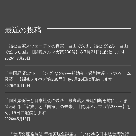
最近の投稿
「福祉国家スウェーデンの真実―自由で栄え、福祉で沈み、自由
で甦った国」【闘魂メルマガ第236号】を7月21日に配信します
2026年7月20日
「中国経済は“ドーピング”なのか―補助金・過剰生産・デスゲーム
経済」【闘魂メルマガ第235号】を6月16日に配信します
2026年6月15日
「同性婚訴訟と日本社会の岐路―最高裁大法廷判断を前に、いま
問われる「家族」と「国家」の未来」【闘魂メルマガ第234号】を
5月19日に配信します
2026年5月18日
「『台湾交流発展法 幸福実現党試案』（いわゆる日本版台湾旅行