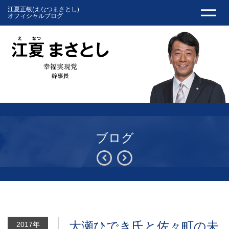
江夏正敏(えなつまさとし)
オフィシャルブログ
ブログ
大瀬ひでき氏と佐々町の未
2017年