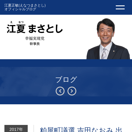
江夏正敏(えなつまさとし)
オフィシャルブログ
ブログ
粕屋町議選 吉田なおみ 出
2017年