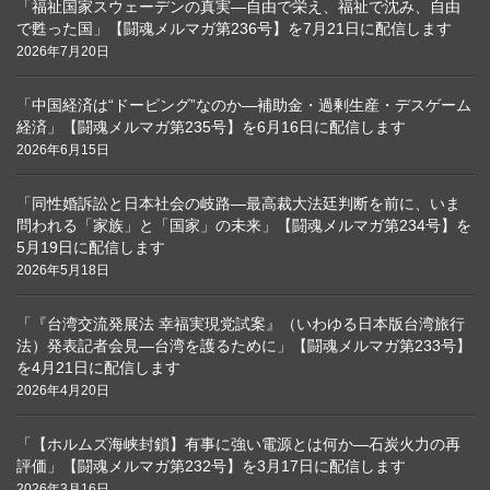
「福祉国家スウェーデンの真実―自由で栄え、福祉で沈み、自由
で甦った国」【闘魂メルマガ第236号】を7月21日に配信します
2026年7月20日
「中国経済は“ドーピング”なのか―補助金・過剰生産・デスゲーム
経済」【闘魂メルマガ第235号】を6月16日に配信します
2026年6月15日
「同性婚訴訟と日本社会の岐路―最高裁大法廷判断を前に、いま
問われる「家族」と「国家」の未来」【闘魂メルマガ第234号】を
5月19日に配信します
2026年5月18日
「『台湾交流発展法 幸福実現党試案』（いわゆる日本版台湾旅行
法）発表記者会見―台湾を護るために」【闘魂メルマガ第233号】
を4月21日に配信します
2026年4月20日
「【ホルムズ海峡封鎖】有事に強い電源とは何か―石炭火力の再
評価」【闘魂メルマガ第232号】を3月17日に配信します
2026年3月16日