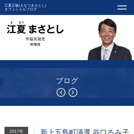
江夏正敏(えなつまさとし)
オフィシャルブログ
ブログ
新上五島町議選 谷口るみ子
2017年