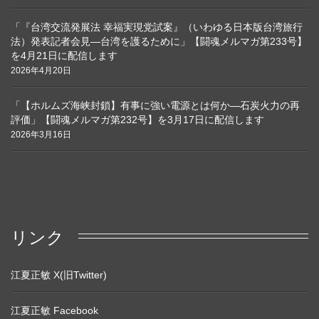
「『台湾交流発展法 幸福実現党試案』（いわゆる日本版台湾旅行
法）発表記者会見―台湾を護るために」【闘魂メルマガ第233号】
を4月21日に配信します
2026年4月20日
「【ホルムズ海峡封鎖】有事に強い電源とは何か―石炭火力の再
評価」【闘魂メルマガ第232号】を3月17日に配信します
2026年3月16日
リンク
江夏正敏 X(旧Twitter)
江夏正敏 Facebook