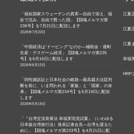
「福祉国家スウェーデンの真実―自由で栄え、福
江夏正敏
祉で沈み、自由で甦った国」【闘魂メルマガ第
236号】を7月21日に配信します
江夏正
2026年7月20日
江夏ま
「中国経済は“ドーピング”なのか―補助金・過剰
生産・デスゲーム経済」【闘魂メルマガ第235
号】を6月16日に配信します
幸福
2026年6月15日
HR
「同性婚訴訟と日本社会の岐路―最高裁大法廷判
断を前に、いま問われる「家族」と「国家」の未
来」【闘魂メルマガ第234号】を5月19日に配信
します
2026年5月18日
「『台湾交流発展法 幸福実現党試案』（いわゆる
日本版台湾旅行法）発表記者会見―台湾を護るた
めに」【闘魂メルマガ第233号】を4月21日に配