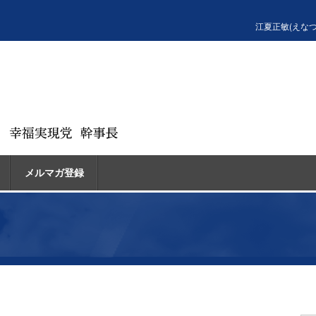
江夏正敏(えな
メルマガ登録