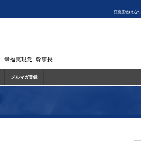
江夏正敏(えな
メルマガ登録