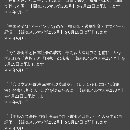
「福祉国家スウェーデンの真実―自由で栄え、福祉で沈み、自由
で甦った国」【闘魂メルマガ第236号】を7月21日に配信します
2026年7月20日
「中国経済は“ドーピング”なのか―補助金・過剰生産・デスゲーム
経済」【闘魂メルマガ第235号】を6月16日に配信します
2026年6月15日
「同性婚訴訟と日本社会の岐路―最高裁大法廷判断を前に、いま
問われる「家族」と「国家」の未来」【闘魂メルマガ第234号】を
5月19日に配信します
2026年5月18日
「『台湾交流発展法 幸福実現党試案』（いわゆる日本版台湾旅行
法）発表記者会見―台湾を護るために」【闘魂メルマガ第233号】
を4月21日に配信します
2026年4月20日
「【ホルムズ海峡封鎖】有事に強い電源とは何か―石炭火力の再
評価」【闘魂メルマガ第232号】を3月17日に配信します
2026年3月16日