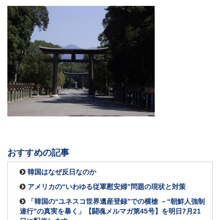
おすすめの記事
韓国はなぜ反日なのか
アメリカの“いわゆる従軍慰安婦”問題の現状と対策
「韓国の“ユネスコ世界遺産登録”での横槍 －“朝鮮人強制
連行”の真実を暴く」【闘魂メルマガ第45号】を明日7月21