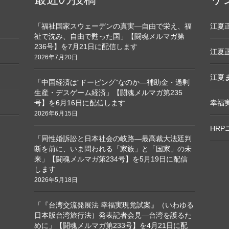
「福祉国家スウェーデンの真実―自由で栄え、福
江夏正敏
祉で沈み、自由で甦った国」【闘魂メルマガ第
236号】を7月21日に配信します
江夏正
2026年7月20日
江夏ま
「中国経済は“ドーピング”なのか―補助金・過剰
生産・デスゲーム経済」【闘魂メルマガ第235
号】を6月16日に配信します
幸福
2026年6月15日
HR
「同性婚訴訟と日本社会の岐路―最高裁大法廷判
断を前に、いま問われる「家族」と「国家」の未
来」【闘魂メルマガ第234号】を5月19日に配信
します
2026年5月18日
「『台湾交流発展法 幸福実現党試案』（いわゆる
日本版台湾旅行法）発表記者会見―台湾を護るた
めに」【闘魂メルマガ第233号】を4月21日に配