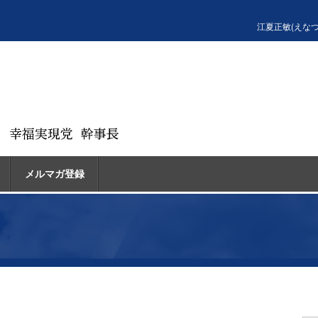
江夏正敏(えな
メルマガ登録