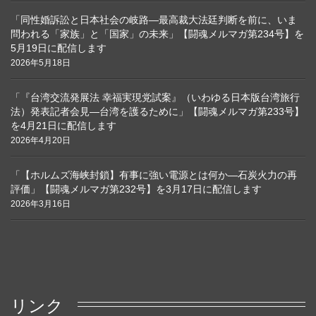
「同性婚訴訟と日本社会の岐路―最高裁大法廷判断を前に、いま
問われる「家族」と「国家」の未来」【闘魂メルマガ第234号】を
5月19日に配信します
2026年5月18日
「『台湾交流発展法 幸福実現党試案』（いわゆる日本版台湾旅行
法）発表記者会見―台湾を護るために」【闘魂メルマガ第233号】
を4月21日に配信します
2026年4月20日
「【ホルムズ海峡封鎖】有事に強い電源とは何か―石炭火力の再
評価」【闘魂メルマガ第232号】を3月17日に配信します
2026年3月16日
リンク