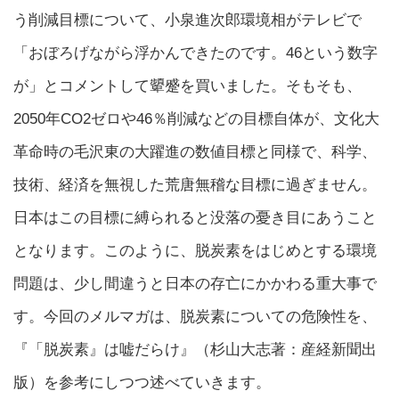
う削減目標について、小泉進次郎環境相がテレビで
「おぼろげながら浮かんできたのです。46という数字
が」とコメントして顰蹙を買いました。そもそも、
2050年CO2ゼロや46％削減などの目標自体が、文化大
革命時の毛沢東の大躍進の数値目標と同様で、科学、
技術、経済を無視した荒唐無稽な目標に過ぎません。
日本はこの目標に縛られると没落の憂き目にあうこと
となります。このように、脱炭素をはじめとする環境
問題は、少し間違うと日本の存亡にかかわる重大事で
す。今回のメルマガは、脱炭素についての危険性を、
『「脱炭素』は嘘だらけ』（杉山大志著：産経新聞出
版）を参考にしつつ述べていきます。