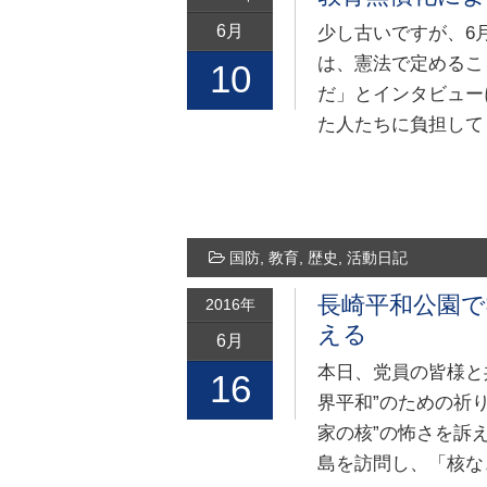
6月
少し古いですが、6
は、憲法で定めるこ
10
だ」とインタビュー
た人たちに負担して
国防
,
教育
,
歴史
,
活動日記
長崎平和公園
2016年
える
6月
本日、党員の皆様と
16
界平和”のための祈
家の核”の怖さを訴
島を訪問し、「核な