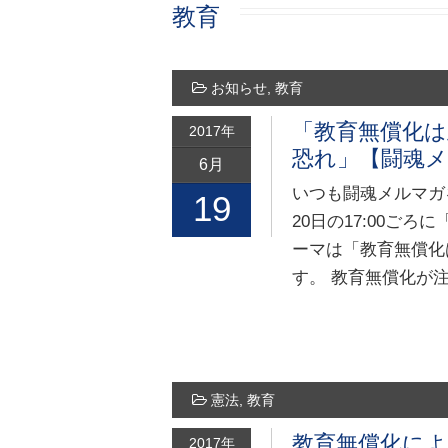
教育
お知らせ
,
教育
「教育無償化
2017年
恐れ」【闘魂メ
6月
いつも闘魂メルマガ
19
20日の17:00ご
ーマは「教育無償化
す。 教育無償化が
憲法
,
教育
教育無償化に
2017年