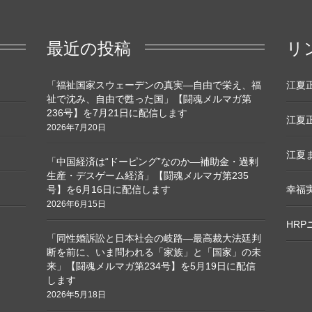
最近の投稿
リ
「福祉国家スウェーデンの真実―自由で栄え、福
江夏正敏
祉で沈み、自由で甦った国」【闘魂メルマガ第
236号】を7月21日に配信します
江夏正
2026年7月20日
江夏ま
「中国経済は“ドーピング”なのか―補助金・過剰
生産・デスゲーム経済」【闘魂メルマガ第235
号】を6月16日に配信します
幸福
2026年6月15日
HR
「同性婚訴訟と日本社会の岐路―最高裁大法廷判
断を前に、いま問われる「家族」と「国家」の未
来」【闘魂メルマガ第234号】を5月19日に配信
します
2026年5月18日