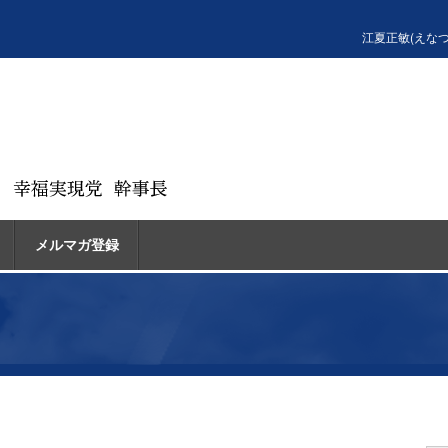
江夏正敏(えな
メルマガ登録