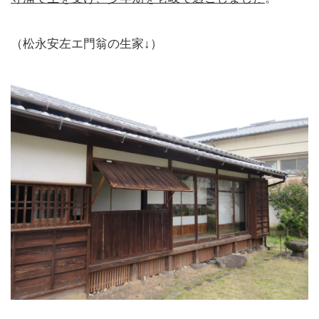
（松永安左エ門翁の生家↓）