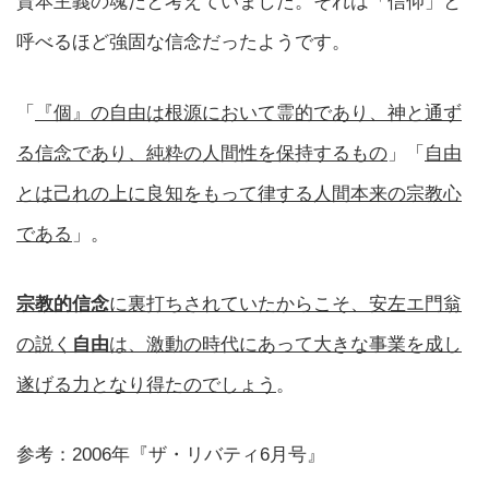
資本主義の魂だと考えていました。それは「信仰」と
呼べるほど強固な信念だったようです。
「
『個』の自由は根源において霊的であり、神と通ず
る信念であり、純粋の人間性を保持するもの
」「
自由
とは己れの上に良知をもって律する人間本来の宗教心
である
」。
宗教的信念
に裏打ちされていたからこそ、安左エ門翁
の説く
自由
は、激動の時代にあって大きな事業を成し
遂げる力となり得たのでしょう
。
参考：2006年『ザ・リバティ6月号』