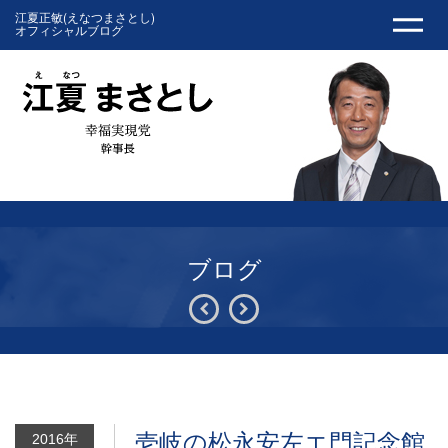
江夏正敏(えなつまさとし)
オフィシャルブログ
ブログ
壱岐の松永安左エ門記念館
2016年