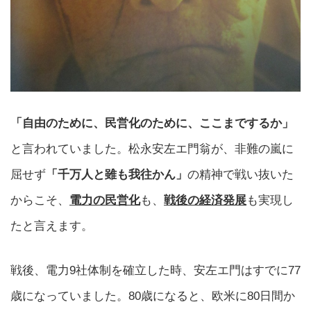
「自由のために、民営化のために、ここまでするか」
と言われていました。松永安左エ門翁が、非難の嵐に
屈せず
「千万人と雖も我往かん」
の精神で戦い抜いた
からこそ、
電力の民営化
も、
戦後の経済発展
も実現し
たと言えます。
戦後、電力9社体制を確立した時、安左エ門はすでに77
歳になっていました。80歳になると、欧米に80日間か