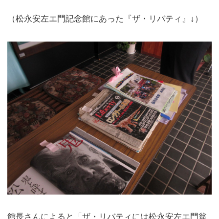
（松永安左エ門記念館にあった『ザ・リバティ』↓）
館長さんによると「
ザ・リバティには松永安左エ門翁