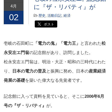
に『ザ・リバティ』が
4月
02
歴史
,
活動日記
,
経済
ポスト
壱岐の石田町に
「電力の鬼」「電力王」
と言われた
松
永安左エ門翁
の記念館があり、訪問しました。
松永安左エ門翁は、明治・大正・昭和の三時代にわた
り、
日本の電力の普及
と振興に努め、日本の
産業経済
発展の基礎
を築いた偉大なる先覚者です。
記念館に入って資料を見ていると、そこに
2006年6月
号の『ザ・リバティ』
が。