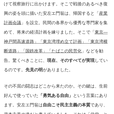
けて視察旅行に出かけます。そこで戦後のあるべき復
興の姿を頭に描いた安左エ門翁は、帰国すると「
産業
計画会議
」を設立。民間の各界から優秀な専門家を集
めて、将来の経済計画を練りました。そこで「
東京―
神戸間高速道路」「東京湾埋め立て計画」「東京湾横
断道路」「国鉄改革」「たばこの民営化
」などを勧
告。驚くべきことに、
現在、そのすべてが実現
してい
るのです。
先見の明
がありました。
その不屈の闘志はどこから来たのか。その鍵は、生前
好んで使っていた
「勇気ある自由」
という言葉にあり
ます。安左エ門翁は
自由こそ民主主義の本質
であり、