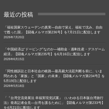
最近の投稿
「福祉国家スウェーデンの真実―自由で栄え、福祉で沈み、自由
で甦った国」【闘魂メルマガ第236号】を7月21日に配信します
2026年7月20日
「中国経済は“ドーピング”なのか―補助金・過剰生産・デスゲーム
経済」【闘魂メルマガ第235号】を6月16日に配信します
2026年6月15日
「同性婚訴訟と日本社会の岐路―最高裁大法廷判断を前に、いま
問われる「家族」と「国家」の未来」【闘魂メルマガ第234号】を
5月19日に配信します
2026年5月18日
「『台湾交流発展法 幸福実現党試案』（いわゆる日本版台湾旅行
法）発表記者会見―台湾を護るために」【闘魂メルマガ第233号】
を4月21日に配信します