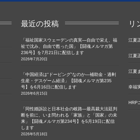
最近の投稿
リ
「福祉国家スウェーデンの真実―自由で栄え、福
江夏正敏
祉で沈み、自由で甦った国」【闘魂メルマガ第
236号】を7月21日に配信します
江夏正
2026年7月20日
江夏ま
「中国経済は“ドーピング”なのか―補助金・過剰
生産・デスゲーム経済」【闘魂メルマガ第235
号】を6月16日に配信します
幸福
2026年6月15日
HR
「同性婚訴訟と日本社会の岐路―最高裁大法廷判
断を前に、いま問われる「家族」と「国家」の未
来」【闘魂メルマガ第234号】を5月19日に配信
します
2026年5月18日