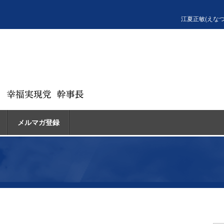
江夏正敏(えな
メルマガ登録