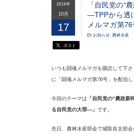
「自民党の“
2016年
―TPPから
10月
メルマガ第76
17
お知らせ
,
農林水産
ポスト
いつも闘魂メルマガを購読して下さり、
に「闘魂メルマガ第76号」を配信し
今回のテーマは
「自民党の“農政新
る自民党の大罪―」
です。
先日、農林水産部会で城取良太部会