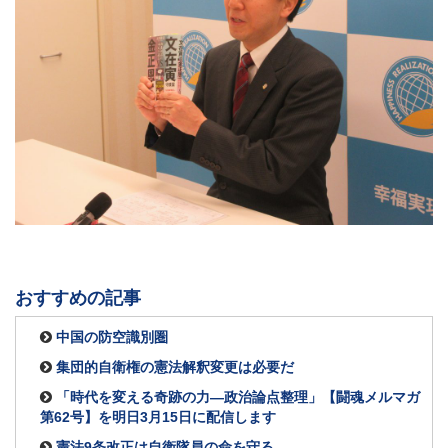
おすすめの記事
中国の防空識別圏
集団的自衛権の憲法解釈変更は必要だ
「時代を変える奇跡の力―政治論点整理」【闘魂メルマガ
第62号】を明日3月15日に配信します
憲法9条改正は自衛隊員の命を守る