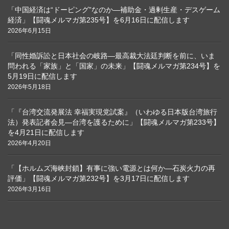
「中国経済は“ドーピング”なのか―補助金・過剰生産・デスゲーム
経済」【闘魂メルマガ第235号】を6月16日に配信します
2026年6月15日
「同性婚訴訟と日本社会の岐路―最高裁大法廷判断を前に、いま
問われる「家族」と「国家」の未来」【闘魂メルマガ第234号】を
5月19日に配信します
2026年5月18日
「『台湾交流発展法 幸福実現党試案』（いわゆる日本版台湾旅行
法）発表記者会見―台湾を護るために」【闘魂メルマガ第233号】
を4月21日に配信します
2026年4月20日
「【ホルムズ海峡封鎖】有事に強い電源とは何か―石炭火力の再
評価」【闘魂メルマガ第232号】を3月17日に配信します
2026年3月16日