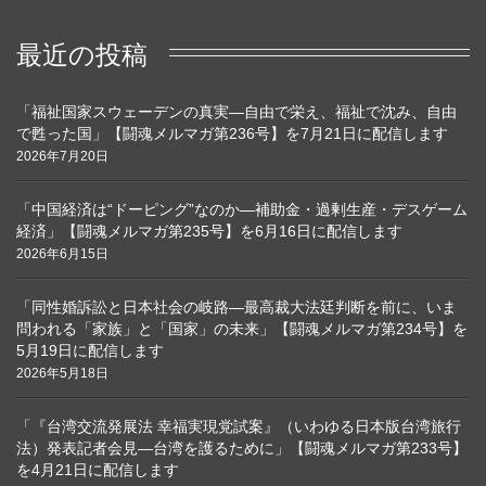
最近の投稿
「福祉国家スウェーデンの真実―自由で栄え、福祉で沈み、自由
で甦った国」【闘魂メルマガ第236号】を7月21日に配信します
2026年7月20日
「中国経済は“ドーピング”なのか―補助金・過剰生産・デスゲーム
経済」【闘魂メルマガ第235号】を6月16日に配信します
2026年6月15日
「同性婚訴訟と日本社会の岐路―最高裁大法廷判断を前に、いま
問われる「家族」と「国家」の未来」【闘魂メルマガ第234号】を
5月19日に配信します
2026年5月18日
「『台湾交流発展法 幸福実現党試案』（いわゆる日本版台湾旅行
法）発表記者会見―台湾を護るために」【闘魂メルマガ第233号】
を4月21日に配信します