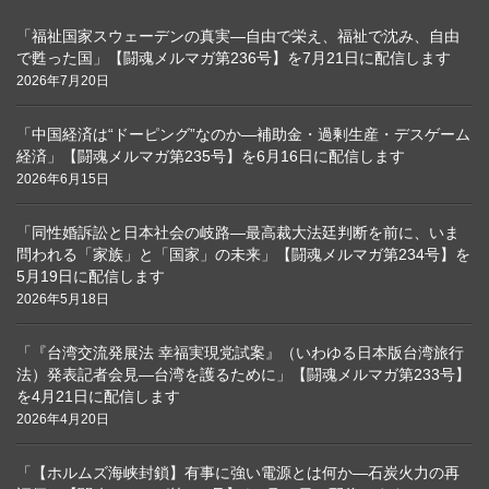
「福祉国家スウェーデンの真実―自由で栄え、福祉で沈み、自由
で甦った国」【闘魂メルマガ第236号】を7月21日に配信します
2026年7月20日
「中国経済は“ドーピング”なのか―補助金・過剰生産・デスゲーム
経済」【闘魂メルマガ第235号】を6月16日に配信します
2026年6月15日
「同性婚訴訟と日本社会の岐路―最高裁大法廷判断を前に、いま
問われる「家族」と「国家」の未来」【闘魂メルマガ第234号】を
5月19日に配信します
2026年5月18日
「『台湾交流発展法 幸福実現党試案』（いわゆる日本版台湾旅行
法）発表記者会見―台湾を護るために」【闘魂メルマガ第233号】
を4月21日に配信します
2026年4月20日
「【ホルムズ海峡封鎖】有事に強い電源とは何か―石炭火力の再