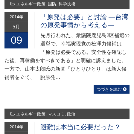
エネルギー政策
,
国防
,
科学技術
「原発は必要」と討論 ―台湾
2014年
の原発事情から考える―
5月
先月行われた、衆議院鹿児島2区補選の
09
選挙で、幸福実現党の松澤力候補は
「原発は必要である。安全性を確認し
た後、再稼働をすべきである」と明確に訴えました。
一方で、山本太郎氏の新党「ひとりひとり」は新人候
補者を立て、「脱原発…
つづきを読む
エネルギー政策
,
マスコミ
,
政治
避難は本当に必要だった？
2014年