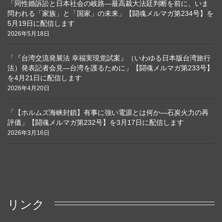
「同性婚訴訟と日本社会の岐路―最高裁大法廷判断を前に、いま
問われる「家族」と「国家」の未来」【闘魂メルマガ第234号】を
5月19日に配信します
2026年5月18日
「『台湾交流発展法 幸福実現党試案』（いわゆる日本版台湾旅行
法）発表記者会見―台湾を護るために」【闘魂メルマガ第233号】
を4月21日に配信します
2026年4月20日
「【ホルムズ海峡封鎖】有事に強い電源とは何か―石炭火力の再
評価」【闘魂メルマガ第232号】を3月17日に配信します
2026年3月16日
リンク