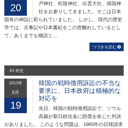
戸神社、松陰神社、出雲大社、靖国神
20
社をお参りしてきました。そこは日本
固有の神話に彩られていました。 しかし、現代の歴史
学では、古事記や日本書紀をこの世離れしているとし
て、あくまでも物語と…
つづきを読む
外交
韓国の戦時徴用訴訟の不当な
2013年
要求に、日本政府は積極的な
8月
対応を
19
先日、韓国の戦時徴用訴訟で、ソウル
高裁が新日鉄住金に賠償を命じた判決
がありました。 このような問題は、1965年の日韓請求