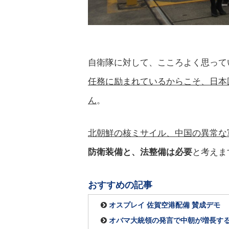
自衛隊に対して、こころよく思って
任務に励まれているからこそ、日本
ん
。
北朝鮮の核ミサイル、中国の異常な
防衛装備と、法整備は必要
と考えま
おすすめの記事
オスプレイ 佐賀空港配備 賛成デモ
オバマ大統領の発言で中朝が増長す