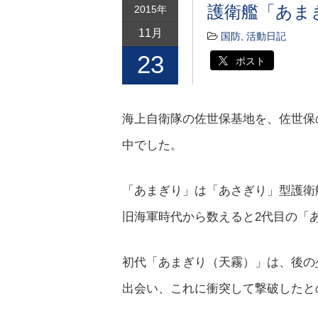
護衛艦「あま
2015年
11月
国防
,
活動日記
23
ポスト
海上自衛隊の佐世保基地を、佐世保
中でした。
「あまぎり」は「あさぎり」型護衛艦
旧海軍時代から数えると2代目の「
初代「あまぎり（天霧）」は、後の
出会い、これに衝突して撃破したと