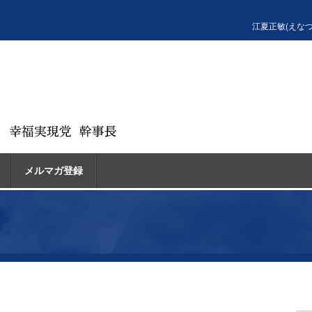
江夏正敏(えな
メルマガ登録