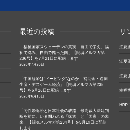
最近の投稿
リ
「福祉国家スウェーデンの真実―自由で栄え、福
江夏正敏
祉で沈み、自由で甦った国」【闘魂メルマガ第
236号】を7月21日に配信します
江夏正
2026年7月20日
江夏ま
「中国経済は“ドーピング”なのか―補助金・過剰
生産・デスゲーム経済」【闘魂メルマガ第235
号】を6月16日に配信します
幸福
2026年6月15日
HR
「同性婚訴訟と日本社会の岐路―最高裁大法廷判
断を前に、いま問われる「家族」と「国家」の未
来」【闘魂メルマガ第234号】を5月19日に配信
します