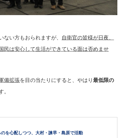
いない方もおられますが、
自衛官の皆様が日夜、
国民は安心して生活ができている面は否めませ
軍備拡張
を目の当たりにすると、やはり
最低限の
す。
るのを心配しつつ、大村・諫早・島原で活動