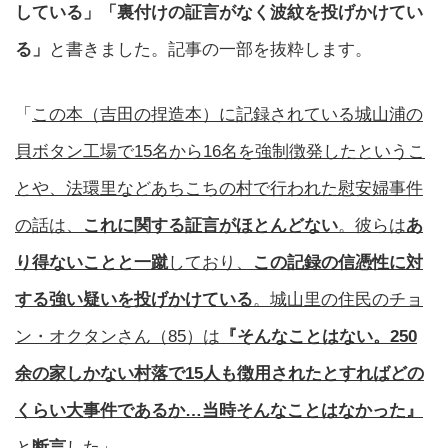
している」「裏付けの証言がなく波紋を投げかけてい
る」
と書きました。記事の一部を抜粋します。
「
この本（吉田の捏造本）に記録されている城山浦の
貝ボタン工場で15名から16名を強制徴発したというこ
とや、法環里などあちこちの村で行われた慰安婦事件
の話は、
これに関する証言がほとんどない
。彼らは
あ
り得ないことと一蹴
しており、
この記録の信憑性に対
する強い疑いを投げかけている
。城山里の住民のチョ
ン・オクタンさん（85）は
『そんなことはない。250
余の家しかない村落で15人も徴用されたとすればどの
くらい大事件であるか…当時そんなことはなかった』
と
断言
した
」