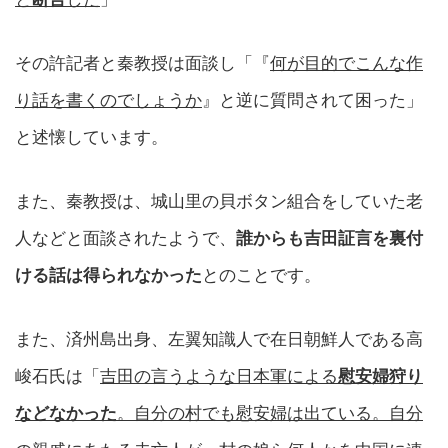
その許記者と秦教授は面談し「『
何が目的でこんな作
り話を書くのでしょうか
』と逆に質問されて困った」
と述懐しています。
また、秦教授は、城山里の貝ボタン組合をしていた老
人などと面談されたようで、
誰からも吉田証言を裏付
ける話は得られなかった
とのことです。
また、済州島出身、左翼知識人で在日朝鮮人である高
峻石氏は「
吉田の言うような日本軍による
慰安婦狩り
などなかった
。自分の村でも慰安婦は出ている。自分