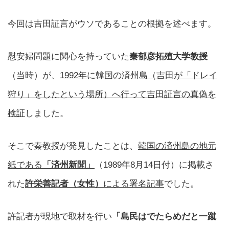
今回は吉田証言がウソであることの根拠を述べます。
慰安婦問題に関心を持っていた
秦郁彦拓殖大学教授
（当時）が、
1992年に韓国の済州島（吉田が「ドレイ
狩り」をしたという場所）へ行って吉田証言の真偽を
検証
しました。
そこで秦教授が発見したことは、
韓国の済州島の地元
紙である
「済州新聞」
（1989年8月14日付）に掲載さ
れた
許栄善記者（女性）
による署名記事
でした。
許記者が現地で取材を行い
「島民はでたらめだと一蹴