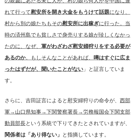
の親戚にあたる未亡人が、村の娘ら何人かを中国に連
れて行って
慰安所を開き大金をもうけて話題
になり、
村から別の娘たちもその
慰安所に出稼ぎ
に行った。当
時の済州島でも貧しさで身売りする娘が珍しくなかっ
たのに、なぜ、
軍がわざわざ慰安婦狩りをする必要が
あるのか
。もしそんなことがあれば、
噂はすぐに広ま
ったはずだが、聞いたことがない
」と証言していま
す。
さらに、吉田証言によると慰安婦狩りの命令が、
西部
軍→山口県知事→下関警察署長→労務報国会下関支部
動員部長
という系統で下りてきたとされていますが、
関係者は「あり得ない」
と指摘しています。