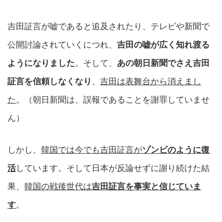
吉田証言が嘘であると追及されたり、テレビや新聞で
公開討論されていくにつれ、
吉田の嘘が広く知れ渡る
ようになりました
。そして、
あの朝日新聞でさえ吉田
証言を信頼しなくなり
、
吉田は表舞台から消えまし
た
。（朝日新聞は、誤報であることを謝罪していませ
ん）
しかし、
韓国では今でも吉田証言が
ゾンビのように復
活
しています。そして日本が反論せずに謝り続けた結
果、
韓国の戦後世代は
吉田証言を事実と信じていま
す
。