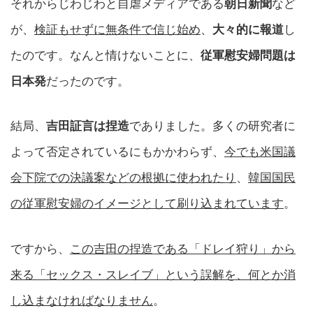
それからじわじわと自虐メディアである
朝日新聞
など
が、
検証もせずに無条件で信じ始め
、
大々的に報道
し
たのです。なんと情けないことに、
従軍慰安婦問題は
日本発
だったのです。
結局、
吉田証言は捏造
でありました。多くの研究者に
よって否定されているにもかかわらず、
今でも米国議
会下院での決議案などの根拠に使われたり
、
韓国国民
の従軍慰安婦のイメージとして刷り込まれています
。
ですから、
この吉田の捏造である「ドレイ狩り」から
来る「セックス・スレイブ」という誤解を、何とか消
し込まなければなりません
。