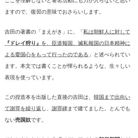
ここを理解しないと署名活動にも力が入らないと思い
ますので、復習の意味でおさらいします。
吉田の著書の「まえがき」に、「
私は朝鮮人に対して
『ドレイ狩り』
を、臣道報国、滅私報国の日本精神に
よる愛国心をもって行ったのである
」と述べられてい
ます。本文では書くことが憚られるような、生々しい
表現を使っています。
この捏造本を出版した直後の吉田は、
韓国まで出向い
て謝罪を繰り返
し、
謝罪碑
まで建てました。とんでも
ない
売国奴
です。