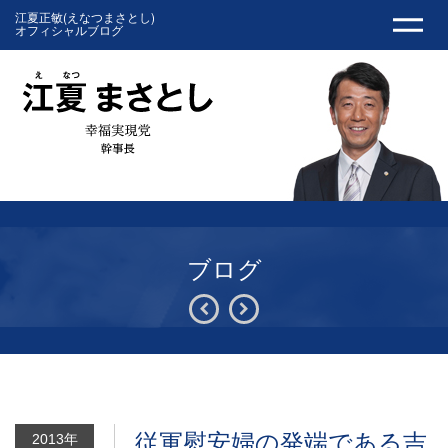
江夏正敏(えなつまさとし)
オフィシャルブログ
ブログ
従軍慰安婦の発端である吉
2013年