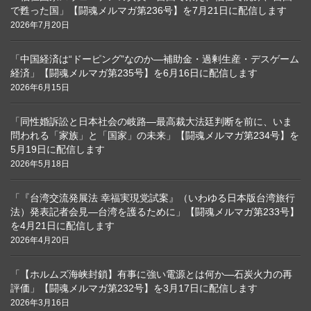
で甦った国」【闘魂メルマガ第236号】を7月21日に配信します
2026年7月20日
「中国経済は“ドーピング”なのか―補助金・過剰生産・デスゲーム
経済」【闘魂メルマガ第235号】を6月16日に配信します
2026年6月15日
「同性婚訴訟と日本社会の岐路―最高裁大法廷判断を前に、いま
問われる「家族」と「国家」の未来」【闘魂メルマガ第234号】を
5月19日に配信します
2026年5月18日
「『台湾交流発展法 幸福実現党試案』（いわゆる日本版台湾旅行
法）発表記者会見―台湾を護るために」【闘魂メルマガ第233号】
を4月21日に配信します
2026年4月20日
「【ホルムズ海峡封鎖】有事に強い電源とは何か―石炭火力の再
評価」【闘魂メルマガ第232号】を3月17日に配信します
2026年3月16日