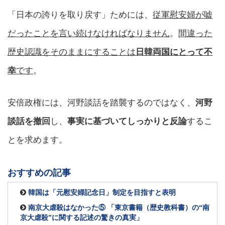
「日本の誇りを取り戻す」ためには、
従軍慰安婦が嘘
だったことを言い続けなければなりません
。
間違った
歴史認識をそのままにすることは
日韓両国にとって不
幸
です
。
安倍政権には、河野談話を踏襲するのではなく、
河野
談話を撤回
し、
事実に基づいてしっかりと反論
するこ
とを求めます。
おすすめの記事
韓国は「元慰安婦記念日」制定を目指すと表明
南京大虐殺はなかった⑤ 「東京書籍（歴史教科書）の“南
京大虐殺”に関する記述の驚きの真実」