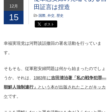
田証言は捏造
12月
15
国際
,
外交
,
歴史
ポスト
幸福実現党は河野談話撤回の署名活動を行っていま
す。
そもそも、従軍慰安婦問題は何から始まったのでしょ
うか。それは、
1983年に
吉田清治著「私の戦争犯罪―
朝鮮人強制連行」
という本が出版されたことがキッカ
ケ
です。