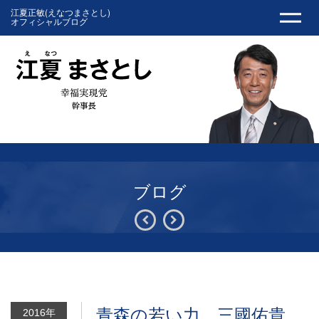
江夏正敏(えなつまさとし)
オフィシャルブログ
ブログ
青森の若い力 三國佑貴
2016年