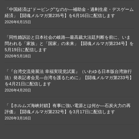
「中国経済は“ドーピング”なのか―補助金・過剰生産・デスゲーム
経済」【闘魂メルマガ第235号】を6月16日に配信します
2026年6月15日
「同性婚訴訟と日本社会の岐路―最高裁大法廷判断を前に、いま
問われる「家族」と「国家」の未来」【闘魂メルマガ第234号】を
5月19日に配信します
2026年5月18日
「『台湾交流発展法 幸福実現党試案』（いわゆる日本版台湾旅行
法）発表記者会見―台湾を護るために」【闘魂メルマガ第233号】
を4月21日に配信します
2026年4月20日
「【ホルムズ海峡封鎖】有事に強い電源とは何か―石炭火力の再
評価」【闘魂メルマガ第232号】を3月17日に配信します
2026年3月16日