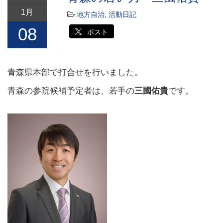
1月
地方自治
,
活動日記
08
ポスト
青森県本部で打合せを行いました。
青森の参院候補予定者は、若手の
三國佑貴
です。